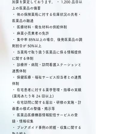
加算を算定しております。 ・ 1,200 品目以
上の医薬品の備蓄
・ 他の保険薬局に対する在庫状況の共有・
医薬品の融通
・ 医療材料・衛生材料の供給体制
・ 麻薬小売業者の免許
・ 集中率 85%以上の場合、後発医薬品の調
剤割合が 50%以上
・ 当薬局で取り扱う医薬品に係る情報提供
に関する体制
・ 診療所・病院・訪問看護ステーションと
連携体制
・ 保健医療・福祉サービス担当者との連携
体制
・ 在宅患者に対する薬学管理・指導の実績
(薬局あたり年 24 回以上)
・ 在宅訪問に関する届出・研修の実施・計
画書の様式の整備・掲示等
・ 医薬品医療機器情報配信サービスの登
録・情報収集
・ プレアボイド事例の把握・収集に関する
取り組み