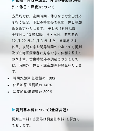
▶︎
夜間・休日等加算、時間外等加算(時間
外・休日・深夜)について
当薬局では、夜間時間・休日などで窓口対応
を行う場合、下記の時間帯で夜間・休日等加
算を算定いたします。 平日の 19 時以降、
土曜日の 13 時以降、日・祝日、年末年始
12 月 29 日~1 月 3 日 また、当薬局では、
休日、夜間を含む開局時間外であっても調剤
及び在宅医療業務に対応できる体制を整えて
おります。営業時間外の調剤につきまして
は、時間外・休日・深夜加算が発生いたしま
す。
時間外加算:基礎額の 100%
休日加算:基礎額の 140%
深夜加算:基礎額の 200%
▶︎
調剤基本料について(全店共通)
調剤基本料1 当薬局は調剤基本料1を算定し
ております。