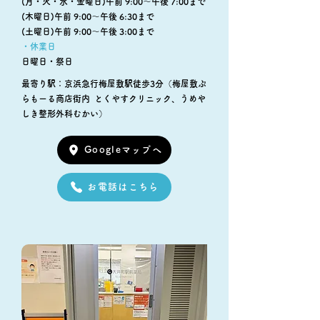
(月・火・水・金曜日)午前 9:00～午後 7:00まで
(木曜日)午前 9:00～午後 6:30まで
(土曜日)午前 9:00～午後 3:00まで
・休業日
日曜日・祭日
最寄り駅：京浜急行梅屋敷駅徒歩3分
（梅屋敷ぷ
らもーる商店街内 とくやすクリニック、うめや
しき整形外科むかい）
Googleマップへ
お電話はこちら