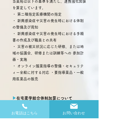
当薬局は以下の基準を満たし、連携強化加算
を算定しています。
・ 第二種指定医療機関の指定
・ 新興感染症や災害の発生時における体制
の整備及び周知
・ 新興感染症や災害の発生時における手順
書の作成及び職員との共有
・ 災害の被災状況に応じた研修、または地
域の協議会、研修または訓練等への 参加計
画・実施
・ オンライン服薬指導の整備・セキュリテ
ィー全般に対する対応 ・要指導薬品・一般
用医薬品の販売
▶︎
在宅薬学総合体制加算について
在宅薬学総合体制加算1
お電話はこちら
お問い合わせ
当薬局は以下の基準を満たし、在宅薬学総合
体制加算1を算定しています。 ・ 在宅患者
訪問薬剤管理指導を行う旨の届出
・ 緊急時等の開局時間以外の時間における