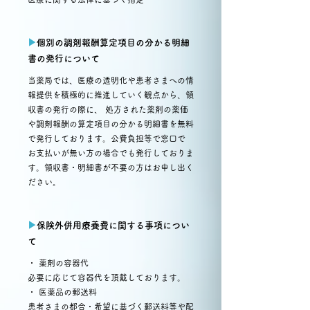
▶︎
個別の調剤報酬算定項目の分かる明細
書の発行について
当薬局では、医療の透明化や患者さまへの情
報提供を積極的に推進していく観点から、領
収書の発行の際に、 処方された薬剤の薬価
や調剤報酬の算定項目の分かる明細書を無料
で発行しております。公費負担等で窓口で
お支払いが無い方の場合でも発行しておりま
す。領収書・明細書が不要の方はお申し出く
ださい。
▶︎
保険外併用療養費に関する事項につい
て
・ 薬剤の容器代
必要に応じて容器代を頂戴しております。
・ 医薬品の郵送料
患者さまの都合・希望に基づく郵送料等や配