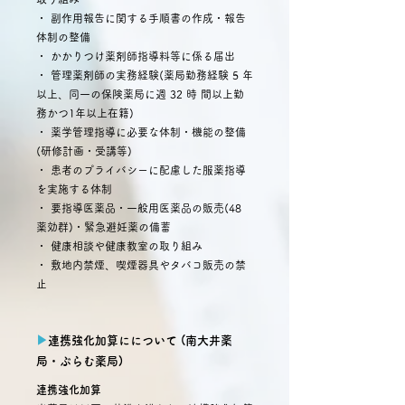
・ 副作用報告に関する手順書の作成・報告
体制の整備
・ かかりつけ薬剤師指導料等に係る届出
・ 管理薬剤師の実務経験(薬局勤務経験 5 年
以上、同一の保険薬局に週 32 時 間以上勤
務かつ1年以上在籍)
・ 薬学管理指導に必要な体制・機能の整備
(研修計画・受講等)
・ 患者のプライバシーに配慮した服薬指導
を実施する体制
・ 要指導医薬品・一般用医薬品の販売(48
薬効群)・緊急避妊薬の備蓄
・ 健康相談や健康教室の取り組み
・ 敷地内禁煙、喫煙器具やタバコ販売の禁
止
▶︎
連携強化加算にについて (南大井薬
局・ぷらむ薬局)
連携強化加算