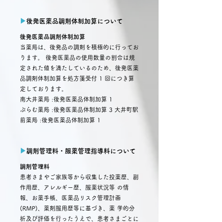
▶︎
後発医薬品調剤体制加算について
後発医薬品調剤体制加算
当薬局は、後発品の調剤を積極的に行ってお
ります。 後発医薬品の使用数量の割合は規
定された値を満たしているのため、後発医薬
品調剤体制加算を処方箋受付 1 回につき算
定しております。
南大井薬局 :後発医薬品体制加算 1
ぷらむ薬局 :後発医薬品体制加算 3 大井町駅
前薬局 :後発医薬品体制加算 1
▶︎
調剤管理料・服薬管理指導料について
調剤管理料
患者さまやご家族等から収集した投薬歴、副
作用歴、アレルギー歴、服薬状況等 の情
報、お薬手帳、医薬品リスク管理計画
(RMP)、薬剤服用歴等に基づき、薬 学的分
析及び評価を行ったうえで、患者さまごとに