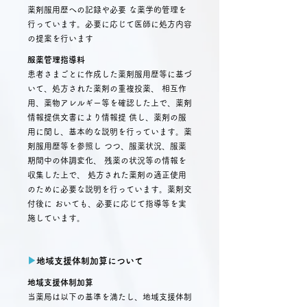
薬剤服用歴への記録や必要 な薬学的管理を
行っています。必要に応じて医師に処方内容
の提案を行います
服薬管理指導料
患者さまごとに作成した薬剤服用歴等に基づ
いて、処方された薬剤の重複投薬、 相互作
用、薬物アレルギー等を確認した上で、薬剤
情報提供文書により情報提 供し、薬剤の服
用に関し、基本的な説明を行っています。薬
剤服用歴等を参照し つつ、服薬状況、服薬
期間中の体調変化、 残薬の状況等の情報を
収集した上で、 処方された薬剤の適正使用
のために必要な説明を行っています。薬剤交
付後に おいても、必要に応じて指導等を実
施しています。
▶︎
地域支援体制加算について
地域支援体制加算
当薬局は以下の基準を満たし、地域支援体制