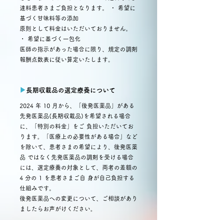
達料患者さまご負担となります。 ・ 希望に
基づく甘味料等の添加
原則として料金はいただいておりません。
・ 希望に基づく一包化
医師の指示があった場合に限り、規定の調剤
報酬点数表に従い算定いたします。
▶︎
長期収載品の選定療養について
2024 年 10 月から、「後発医薬品」がある
先発医薬品(長期収載品)を希望される場合
に、「特別の料金」をご 負担いただいてお
ります。「医療上の必要性がある場合」など
を除いて、患者さまの希望により、後発医薬
品 ではなく先発医薬品の調剤を受ける場合
には、選定療養の対象として、両者の差額の
4 分の 1 を患者さまご自 身が自己負担する
仕組みです。
後発医薬品への変更について、ご相談があり
ましたらお声がけください。