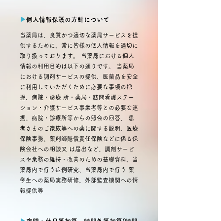
▶︎
個人情報保護の方針について
当薬局は、良質かつ適切な薬局サービスを提
供するために、常に皆様の個人情報を適切に
取り扱っております。 当薬局における個人
情報の利用目的は以下の通りです。 当薬局
における調剤サービスの提供、医薬品を安全
に利用していただくために必要な事項の把
握、病院・診療 所・薬局・訪問看護ステー
ション・介護サービス事業者等との必要な連
携、病院・診療所等からの照会の回答、 患
者さまのご家族等への薬に関する説明、医療
保険事務、薬剤師賠償責任保険などに係る保
険会社への相談又 は届出など、調剤サービ
スや業務の維持・改善のための基礎資料、当
薬局内で行う症例研究、当薬局内で行う 薬
学生への薬局実務研修、外部監査機関への情
報提供等